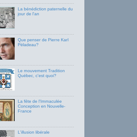
La bénédiction paternelle du
jour de l'an
Que penser de Pierre Karl
Péladeau?
Le mouvement Tradition
Québec, c'est quoi?
La fête de l'Immaculée
Conception en Nouvelle-
France
L'illusion libérale