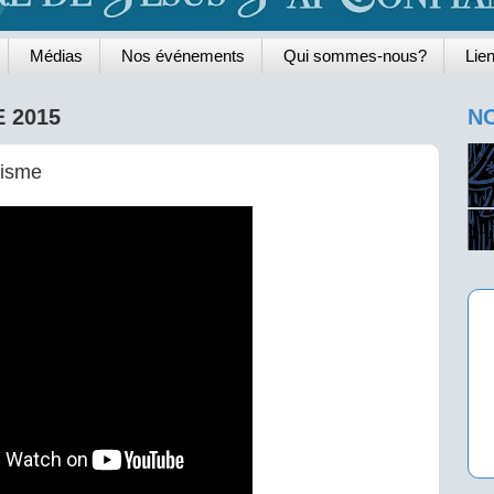
Médias
Nos événements
Qui sommes-nous?
Lien
 2015
NO
nisme