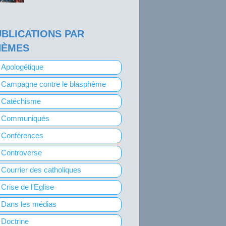
BLICATIONS PAR
HÈMES
Apologétique
Campagne contre le blasphème
Catéchisme
Communiqués
Conférences
Controverse
Courrier des catholiques
Crise de l'Eglise
Dans les médias
Doctrine