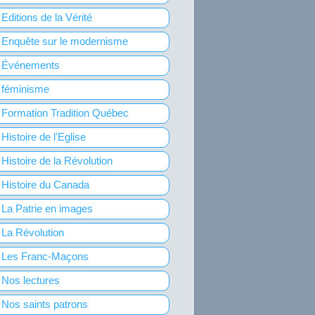
Editions de la Vérité
Enquête sur le modernisme
Événements
féminisme
Formation Tradition Québec
Histoire de l'Eglise
Histoire de la Révolution
Histoire du Canada
La Patrie en images
La Révolution
Les Franc-Maçons
Nos lectures
Nos saints patrons