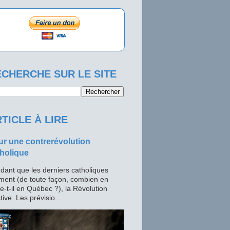
CHERCHE SUR LE SITE
TICLE À LIRE
r une contrerévolution
holique
dant que les derniers catholiques
ment (de toute façon, combien en
te-t-il en Québec ?), la Révolution
tive. Les prévisio...