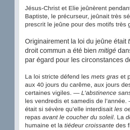
Jésus-Christ et Elie jeûnèrent pendant
Baptiste, le précurseur, jeûnait très 
prescrit le jeûne pour des motifs très 
Originairement la loi du jeûne était
droit commun a été bien
mitigé
dan
par égard pour les circonstances de
La loi stricte défend les
mets gras
et p
aux 40 jours du carême, aux jours d
certaines vigiles. —
L’abstinence sa
les vendredis et samedis de l’année. 
était si sévère qu’elle interdisait
les oe
repas
avant le coucher du soleil
. La
d
humaine et la
tiédeur croissante
des fi