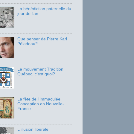
La bénédiction paternelle du
jour de l'an
Que penser de Pierre Karl
Péladeau?
Le mouvement Tradition
Québec, c'est quoi?
La fête de l'Immaculée
Conception en Nouvelle-
France
L'illusion libérale