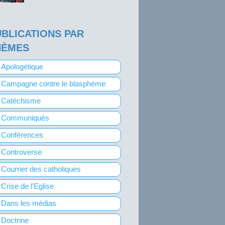
BLICATIONS PAR
HÈMES
Apologétique
Campagne contre le blasphème
Catéchisme
Communiqués
Conférences
Controverse
Courrier des catholiques
Crise de l'Eglise
Dans les médias
Doctrine