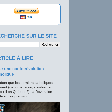
CHERCHE SUR LE SITE
TICLE À LIRE
r une contrerévolution
holique
dant que les derniers catholiques
ment (de toute façon, combien en
te-t-il en Québec ?), la Révolution
tive. Les prévisio...