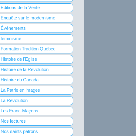
Editions de la Vérité
Enquête sur le modernisme
Événements
féminisme
Formation Tradition Québec
Histoire de l'Eglise
Histoire de la Révolution
Histoire du Canada
La Patrie en images
La Révolution
Les Franc-Maçons
Nos lectures
Nos saints patrons