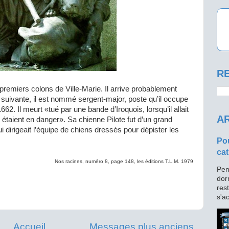
RE
emiers colons de Ville-Marie. Il arrive probablement
 suivante, il est nommé sergent-major, poste qu’il occupe
62. Il meurt «tué par une bande d’Iroquois, lorsqu’il allait
AR
étaient en danger». Sa chienne Pilote fut d’un grand
i dirigeait l’équipe de chiens dressés pour dépister les
Pou
cat
Nos racines, numéro 8, page 148, les éditions T.L.M. 1979
Pen
dor
res
s'ac
Accueil
Messages plus anciens