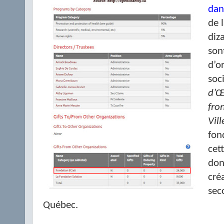
dan
de 
diza
son
d’o
soc
d’
fro
Vil
fon
cet
don
cré
sec
Québec.