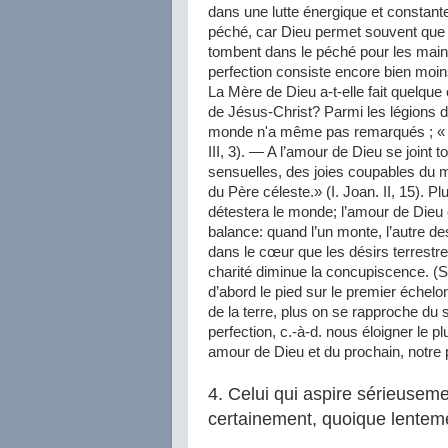
dans une lutte énergique et constante
péché, car Dieu permet souvent que 
tombent dans le péché pour les maint
perfection consiste encore bien moin
La Mère de Dieu a-t-elle fait quelque
de Jésus-Christ? Parmi les légions d
monde n'a même pas remarqués ; « le
III, 3). — A l’amour de Dieu se joint 
sensuelles, des joies coupables du 
du Père céleste.» (I. Joan. II, 15). P
détestera le monde; l’amour de Dieu
balance: quand l’un monte, l’autre d
dans le cœur que les désirs terrestre
charité diminue la concupiscence. (S
d’abord le pied sur le premier échelon
de la terre, plus on se rapproche du 
perfection, c.-à-d. nous éloigner le p
amour de Dieu et du prochain, notre 
4. Celui qui aspire sérieusemen
certainement, quoique lentem