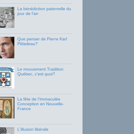
La bénédiction paternelle du
jour de l'an
Que penser de Pierre Karl
Péladeau?
Le mouvement Tradition
Québec, c'est quoi?
La fête de l'Immaculée
Conception en Nouvelle-
France
L'illusion libérale