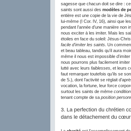
sagesse que chacun doit se dire : c
saints sont aussi des
modèles de pe
entière est une copie de la vie de Jés
lui-même (I Cor. IV, 16), ainsi que les
pendant l’année d’une manière non i
nous exciter à les imiter. Mais les 
étoiles en face du soleil: Jésus-Chri
facile d'imiter les saints
. Un commença
et beau tableau, tandis qu’il aura moi
même il nous est impossible d'imiter
nous pourrons plus facilement imiter 
lutté avec leurs
faiblesses
, et leurs
faut remarquer toutefois qu’ils se son
de S.), dont l’activité se réglait d’apr
vocation, la fortune, leur force corpor
surtout les saints de même
condition
tenant compte de sa
position person
3. La perfection du chrétien c
dans le détachement du cœur