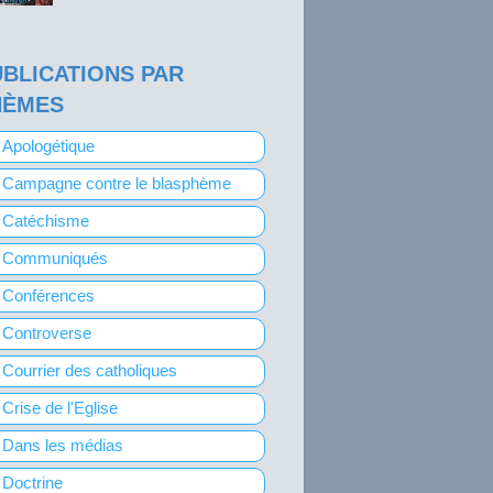
BLICATIONS PAR
HÈMES
Apologétique
Campagne contre le blasphème
Catéchisme
Communiqués
Conférences
Controverse
Courrier des catholiques
Crise de l'Eglise
Dans les médias
Doctrine