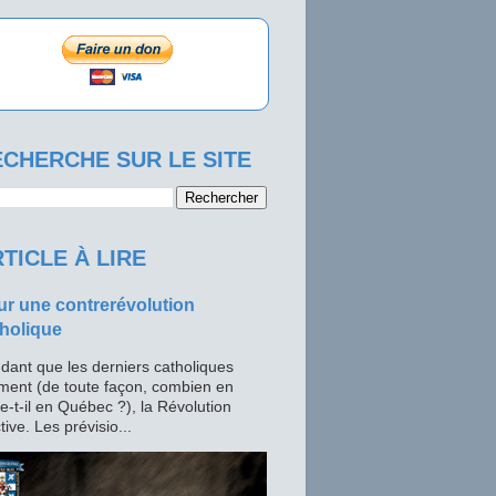
CHERCHE SUR LE SITE
TICLE À LIRE
r une contrerévolution
holique
dant que les derniers catholiques
ment (de toute façon, combien en
te-t-il en Québec ?), la Révolution
tive. Les prévisio...