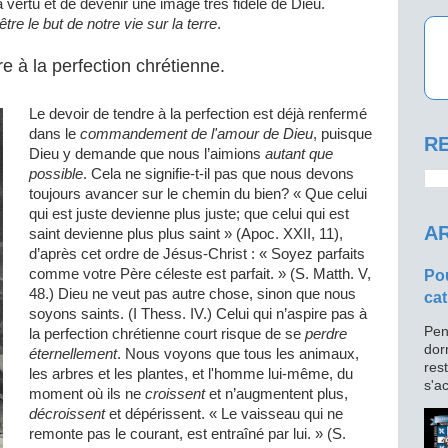
la vertu et de devenir une image très fidèle de Dieu.
être le but de notre vie sur la terre
.
e à la perfection chrétienne.
Le devoir de tendre à la perfection est déjà renfermé
dans le
commandement de l'amour de Dieu
, puisque
RE
Dieu y demande que nous l’aimions
autant que
possible
. Cela ne signifie-t-il pas que nous devons
toujours avancer sur le chemin du bien? « Que celui
qui est juste devienne plus juste; que celui qui est
AR
saint devienne plus plus saint » (Apoc. XXII, 11),
d’après cet ordre de Jésus-Christ : « Soyez parfaits
comme votre Père céleste est parfait. » (S. Matth. V,
Pou
48.) Dieu ne veut pas autre chose, sinon que nous
cat
soyons saints. (I Thess. IV.) Celui qui n’aspire pas à
Pen
la perfection chrétienne court risque de se
perdre
dor
éternellement
. Nous voyons que tous les animaux,
res
les arbres et les plantes, et l'homme lui-même, du
s'ac
moment où ils ne
croissent
et n’augmentent plus,
décroissent
et dépérissent. « Le vaisseau qui ne
remonte pas le courant, est entraîné par lui. » (S.