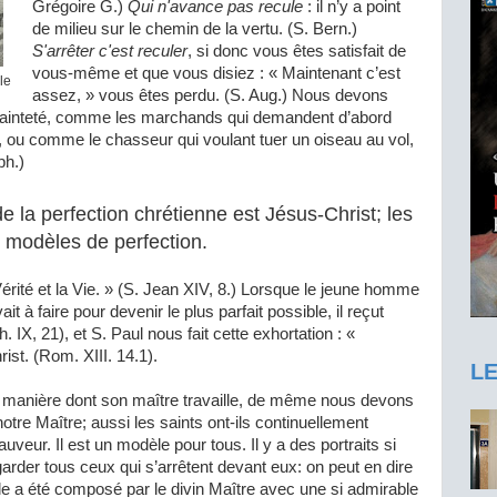
Grégoire G.)
Qui n'avance pas recule
: il n’y a point
de milieu sur le chemin de la vertu. (S. Bern.)
S'arrêter c'est reculer
, si donc vous êtes satisfait de
vous-même et que vous disiez : « Maintenant c’est
le
assez, » vous êtes perdu. (S. Aug.) Nous devons
ainteté, comme les marchands qui demandent d’abord
, ou comme le chasseur qui voulant tuer un oiseau au vol,
ph.)
e la perfection chrétienne est Jésus-Christ; les
s modèles de perfection.
Vérité et la Vie. » (S. Jean XIV, 8.) Lorsque le jeune homme
t à faire pour devenir le plus parfait possible, il reçut
 IX, 21), et S. Paul nous fait cette exhortation : «
st. (Rom. XIII. 14.1).
L
a manière dont son maître travaille, de même nous devons
tre Maître; aussi les saints ont-ils continuellement
auveur. Il est un modèle pour tous. Il y a des portraits si
garder tous ceux qui s’arrêtent devant eux: on peut en dire
e a été composé par le divin Maître avec une si admirable