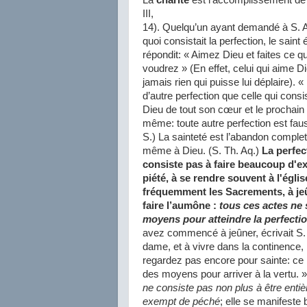
La
charité
est l’accomplissement de la 
III,
14). Quelqu’un ayant demandé à S. 
quoi consistait la perfection, le saint 
répondit: « Aimez Dieu et faites ce 
voudrez » (En effet, celui qui aime D
jamais rien qui puisse lui déplaire). « 
d’autre perfection que celle qui consi
Dieu de tout son cœur et le prochai
même: toute autre perfection est faus
S.) La sainteté est l’abandon complet
même à Dieu. (S. Th. Aq.)
La perfec
consiste pas à faire beaucoup d'e
piété
, à se rendre souvent à l'églis
fréquemment les Sacrements, à je
faire l’aumône :
tous ces actes ne 
moyens pour atteindre la perfecti
avez commencé à jeûner, écrivait S.
dame, et à vivre dans la continence,
regardez pas encore pour sainte: ce
des moyens pour arriver à la vertu. 
ne consiste pas non plus à être enti
exempt de péché
; elle se manifeste 