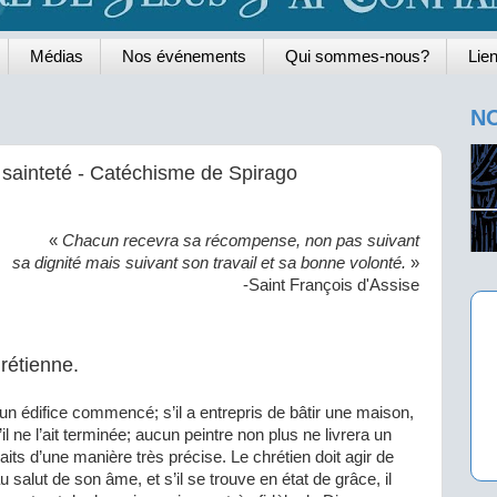
Médias
Nos événements
Qui sommes-nous?
Lien
NO
a sainteté - Catéchisme de Spirago
«
Chacun recevra sa récompense, non pas suivant
sa dignité mais suivant son travail et sa bonne volonté.
»
-Saint François d'Assise
hrétienne.
un édifice commencé; s’il a entrepris de bâtir une maison,
l ne l’ait terminée; aucun peintre non plus ne livrera un
raits d’une manière très précise. Le chrétien doit agir de
salut de son âme, et s’il se trouve en état de grâce, il