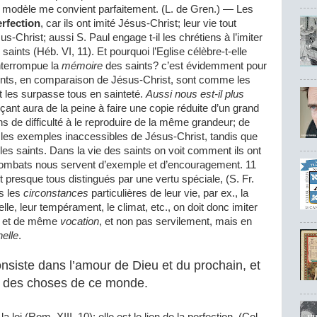
e modèle me convient parfaitement. (L. de Gren.) — Les
rfection
, car ils ont imité Jésus-Christ; leur vie tout
us-Christ; aussi S. Paul engage t-il les chrétiens à l’imiter
 saints (Héb. VI, 11). Et pourquoi l’Eglise célèbre-t-elle
nterrompue la
mémoire
des saints? c’est évidemment pour
saints, en comparaison de Jésus-Christ, sont comme les
st les surpasse tous en sainteté.
Aussi nous est-il plus
nt aura de la peine à faire une copie réduite d’un grand
ns de difficulté à le reproduire de la même grandeur; de
 les exemples inaccessibles de Jésus-Christ, tandis que
les saints. Dans la vie des saints on voit comment ils ont
 combats nous servent d’exemple et d’encouragement. 11
t presque tous distingués par une vertu spéciale, (S. Fr.
ès les
circonstances
particulières de leur vie, par ex., la
elle, leur tempérament, le climat, etc., on doit donc imiter
et de même
vocation
, et non pas servilement, mais en
nelle
.
onsiste dans l’amour de Dieu et du prochain, et
 des choses de ce monde.