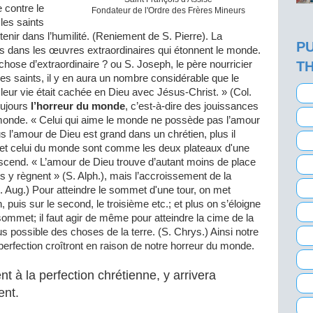
 contre le
Fondateur de l'Ordre des Frères Mineurs
les saints
enir dans l’humilité. (Reniement de S. Pierre). La
PU
s dans les œuvres extraordinaires qui étonnent le monde.
 chose d’extraordinaire ? ou S. Joseph, le père nourricier
T
es saints, il y en aura un nombre considérable que le
ur vie était cachée en Dieu avec Jésus-Christ. » (Col.
toujours
l’horreur du monde
, c’est-à-dire des jouissances
monde. « Celui qui aime le monde ne possède pas l’amour
lus l’amour de Dieu est grand dans un chrétien, plus il
 et celui du monde sont comme les deux plateaux d'une
escend. « L’amour de Dieu trouve d’autant moins de place
s y règnent » (S. Alph.), mais l’accroissement de la
. Aug.) Pour atteindre le sommet d'une tour, on met
, puis sur le second, le troisième etc.; et plus on s’éloigne
sommet; il faut agir de même pour atteindre la cime de la
lus possible des choses de la terre. (S. Chrys.) Ainsi notre
perfection croîtront en raison de notre horreur du monde.
t à la perfection chrétienne, y arrivera
ent.