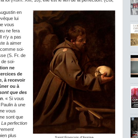
loi (Rom. XIII, 10); elle est le lien de la perfection. (Col,
Augustin en
évêque lui
que vous
ieu ne fera
Il n’y a pas
ste à aimer
n comme soi-
se (S. Fr. de
 de soi-
tion ne
xercices de
e, à recevoir
ûner ou à
sont que des
on
. « Si vous
 Paulin à une
 ne vous
 ne sont que
»
La perfection
èrement
bien plus
Saint François d'Assise