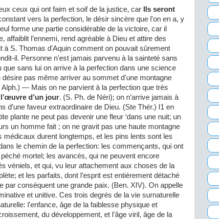
eux ceux qui ont faim et soif de la justice, car
Ils seront
 constant vers la perfection, le désir sincère que l'on en a, y
eul forme une partie considérable de la victoire, car il
 affaiblit l’ennemi, rend agréable à Dieu et attire des
ait à S. Thomas d'Aquin comment on pouvait sûrement
ndit-il. Personne n'est jamais parvenu à la sainteté sans
u que sans lui on arrive à la perfection dans une science
i ne désire pas même arriver au sommet d'une montagne
. Alph.) — Mais on ne parvient à la perfection que très
 l’œuvre d’un jour
. (S. Ph. de Néri); on n’arrive jamais à
s d’une faveur extraordinaire de Dieu. (Ste Thér.) I1 en
te plante ne peut pas devenir une fleur ‘dans une nuit; un
ours un homme fait ; on ne gravit pas une haute montagne
 médicaux durent longtemps, et les pins lents sont les
ans le chemin de la perfection: les commençants, qui ont
e péché mortel; les avancés, qui ne peuvent encore
véniels, et qui, vu leur attachement aux choses de la
ète; et les parfaits, dont l’esprit est entièrement détaché
oûte par conséquent une grande paix. (Ben. XIV). On appelle
minative et unitive. Ces trois degrés de la vie surnaturelle
turelle: l'enfance, âge de la faiblesse physique et
ccroissement, du développement, et l'âge viril, âge de la