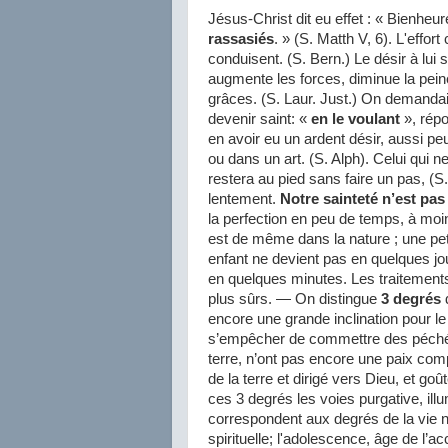
Jésus-Christ dit eu effet : « Bienheur
rassasiés
. » (S. Matth V, 6). L'effort
conduisent. (S. Bern.) Le désir à lui s
augmente les forces, diminue la peine,
grâces. (S. Laur. Just.) On demand
devenir saint: «
en le voulant
», répo
en avoir eu un ardent désir, aussi pe
ou dans un art. (S. Alph). Celui qu
restera au pied sans faire un pas, (S
lentement.
Notre sainteté n’est pas
la perfection en peu de temps, à moin
est de même dans la nature ; une peti
enfant ne devient pas en quelques j
en quelques minutes. Les traitements
plus sûrs. — On distingue
3 degrés
d
encore une grande inclination pour l
s’empêcher de commettre des péchés 
terre, n’ont pas encore une paix compl
de la terre et dirigé vers Dieu, et g
ces 3 degrés les voies purgative, illu
correspondent aux degrés de la vie na
spirituelle; l'adolescence, âge de l’a