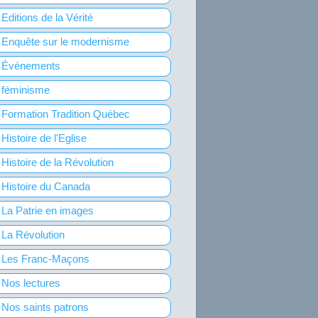
Editions de la Vérité
Enquête sur le modernisme
Événements
féminisme
Formation Tradition Québec
Histoire de l'Eglise
Histoire de la Révolution
Histoire du Canada
La Patrie en images
La Révolution
Les Franc-Maçons
Nos lectures
Nos saints patrons