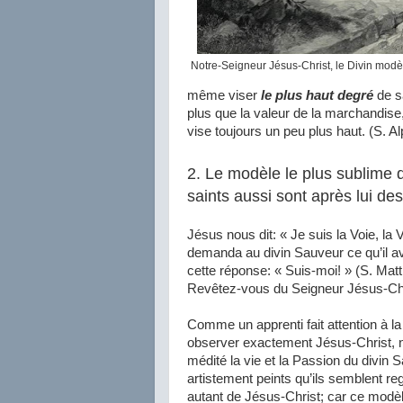
Notre-Seigneur Jésus-Christ, le Divin modè
même viser
le plus haut degré
de s
plus que la valeur de la marchandise
vise toujours un peu plus haut. (S. Al
2. Le modèle le plus sublime d
saints aussi sont après lui de
Jésus nous dit: « Je suis la Voie, la 
demanda au divin Sauveur ce qu’il avai
cette réponse: « Suis-moi! » (S. Matth.
Revêtez-vous du Seigneur Jésus-Chri
Comme un apprenti fait attention à l
observer exactement Jésus-Christ, no
médité la vie et la Passion du divin S
artistement peints qu’ils semblent re
autant de Jésus-Christ; car ce modèl