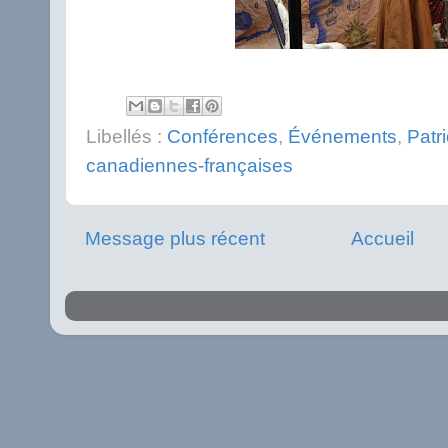
Libellés :
Conférences
,
Événements
,
Patr
canadiennes-françaises
Message plus récent
Accueil