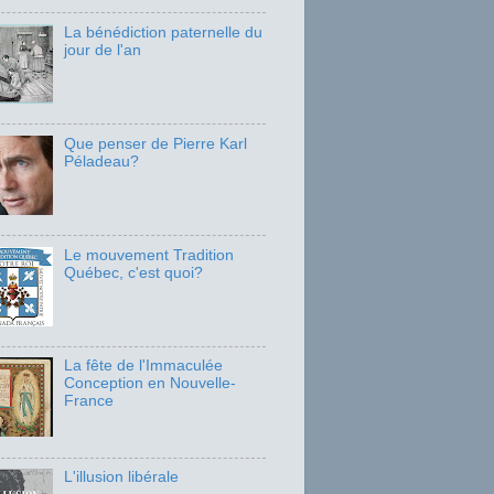
La bénédiction paternelle du
jour de l'an
Que penser de Pierre Karl
Péladeau?
Le mouvement Tradition
Québec, c'est quoi?
La fête de l'Immaculée
Conception en Nouvelle-
France
L'illusion libérale