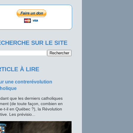
CHERCHE SUR LE SITE
TICLE À LIRE
r une contrerévolution
holique
dant que les derniers catholiques
ment (de toute façon, combien en
te-t-il en Québec ?), la Révolution
tive. Les prévisio...