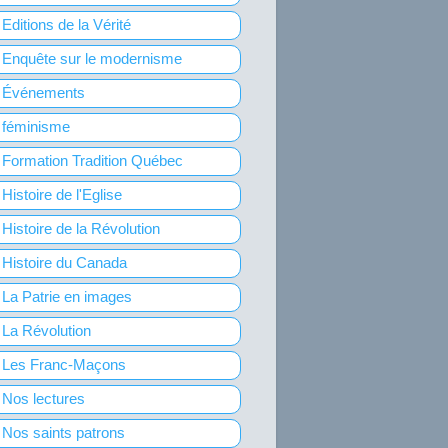
Editions de la Vérité
Enquête sur le modernisme
Événements
féminisme
Formation Tradition Québec
Histoire de l'Eglise
Histoire de la Révolution
Histoire du Canada
La Patrie en images
La Révolution
Les Franc-Maçons
Nos lectures
Nos saints patrons