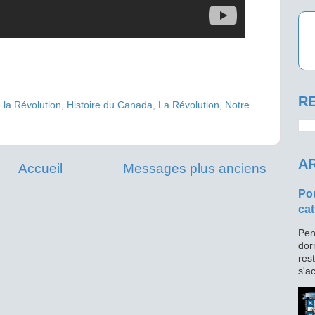
RE
e la Révolution
,
Histoire du Canada
,
La Révolution
,
Notre
AR
Accueil
Messages plus anciens
Pou
cat
Pen
dor
res
s'ac