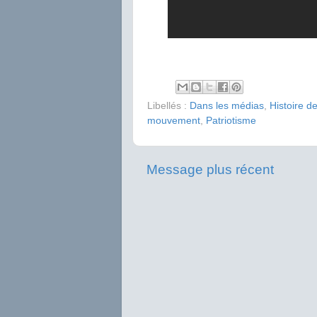
Libellés :
Dans les médias
,
Histoire d
mouvement
,
Patriotisme
Message plus récent