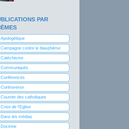
BLICATIONS PAR
HÈMES
Apologétique
Campagne contre le blasphème
Catéchisme
Communiqués
Conférences
Controverse
Courrier des catholiques
Crise de l'Eglise
Dans les médias
Doctrine