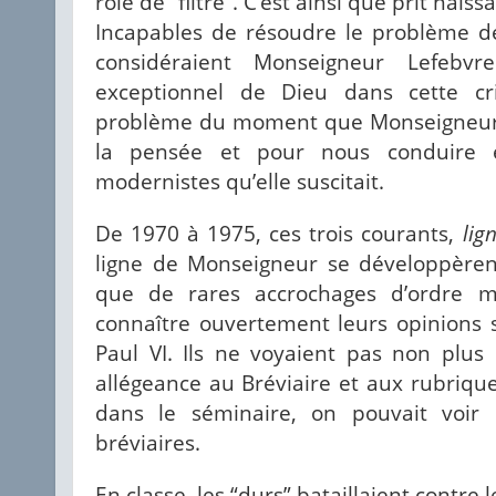
rôle de “filtre”. C’est ainsi que prit naiss
Incapables de résoudre le problème de 
considéraient Monseigneur Lefebv
exceptionnel de Dieu dans cette cr
problème du moment que Monseigneur é
la pensée et pour nous conduire e
modernistes qu’elle suscitait.
De 1970 à 1975, ces trois courants,
lig
ligne de Monseigneur se développèren
que de rares accrochages d’ordre mi
connaître ouvertement leurs opinions s
Paul VI. Ils ne voyaient pas non plus 
allégeance au Bréviaire et aux rubrique
dans le séminaire, on pouvait voir 
bréviaires.
En classe, les “durs” bataillaient contre