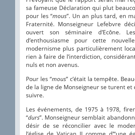
sa fameuse Déclaration qui plut beauc
pour les “
mous
”. Un an plus tard, en ma
Fraternité. Monseigneur Lefebvre déc
ouvert son séminaire d’Ecône. Le
d’enthousiasme pour cette nouvell
modernisme plus particulièrement locali
rien à faire de l’interdiction, considéra
nuls et non avenus.
Pour les “
mous
” c’était la tempête. Bea
de la ligne de Monseigneur se turent et
suivre.
Les événements, de 1975 à 1978, fire
“
durs
”. Monseigneur semblait abandonne
désir de se réconcilier avec le modern
l’église de Vatican II comme d’“une ég