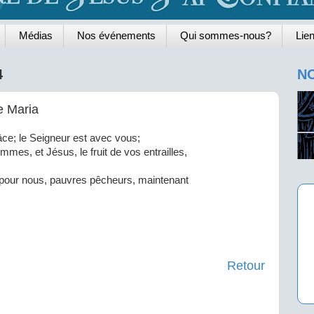
Médias
Nos événements
Qui sommes-nous?
Lien
4
NO
e Maria
âce; le Seigneur est avec vous;
mmes, et Jésus, le fruit de vos entrailles,
z pour nous, pauvres pêcheurs, maintenant
Retour