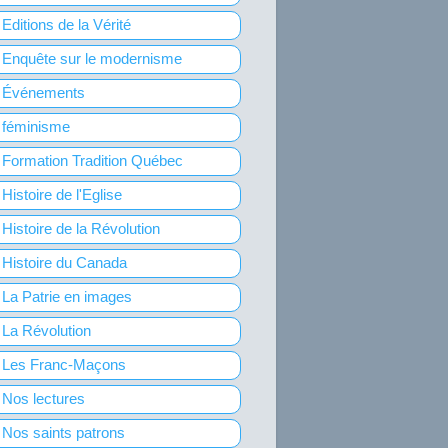
Editions de la Vérité
Enquête sur le modernisme
Événements
féminisme
Formation Tradition Québec
Histoire de l'Eglise
Histoire de la Révolution
Histoire du Canada
La Patrie en images
La Révolution
Les Franc-Maçons
Nos lectures
Nos saints patrons