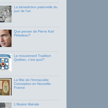
La bénédiction paternelle du
jour de l'an
Que penser de Pierre Karl
Péladeau?
Le mouvement Tradition
Québec, c'est quoi?
La fête de l'Immaculée
Conception en Nouvelle-
France
L'illusion libérale