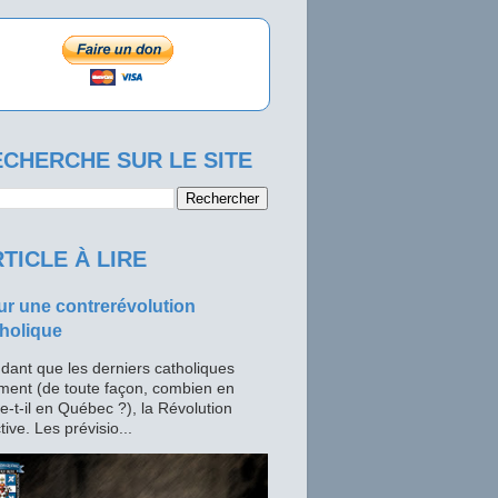
CHERCHE SUR LE SITE
TICLE À LIRE
r une contrerévolution
holique
dant que les derniers catholiques
ment (de toute façon, combien en
te-t-il en Québec ?), la Révolution
tive. Les prévisio...