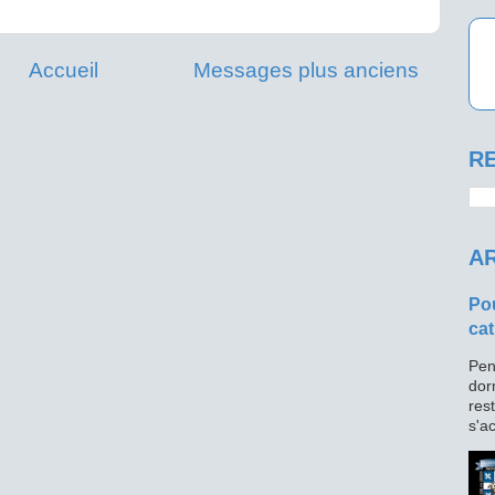
Accueil
Messages plus anciens
RE
AR
Pou
cat
Pen
dor
res
s'ac