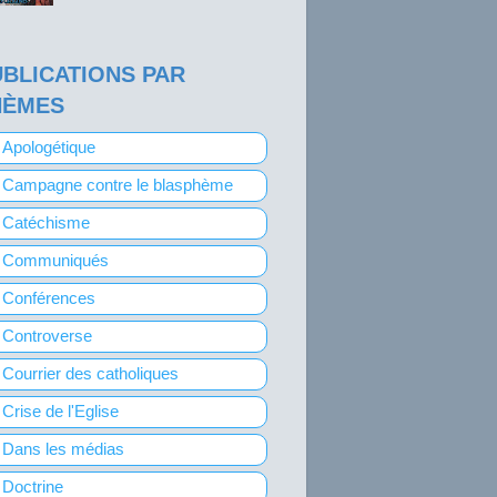
BLICATIONS PAR
HÈMES
Apologétique
Campagne contre le blasphème
Catéchisme
Communiqués
Conférences
Controverse
Courrier des catholiques
Crise de l'Eglise
Dans les médias
Doctrine