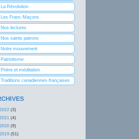
La Révolution
Les Franc-Maçons
Nos lectures
Nos saints patrons
Notre mouvement
Patriotisme
Prière et méditation
Traditions canadiennes-françaises
RCHIVES
2022
(3)
2021
(4)
2020
(9)
2019
(51)