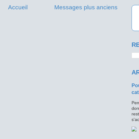
Accueil
Messages plus anciens
RE
AR
Pou
cat
Pen
dor
res
s'ac