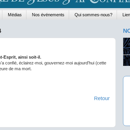
Médias
Nos événements
Qui sommes-nous?
Lien
4
NO
Esprit, ainsi soit-il.
’a confié, éclairez-moi, gouvernez-moi aujourd’hui (cette
’heure de ma mort.
Retour