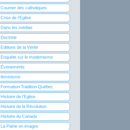
Courrier des catholiques
Crise de l'Eglise
Dans les médias
Doctrine
Editions de la Vérité
Enquête sur le modernisme
Événements
féminisme
Formation Tradition Québec
Histoire de l'Eglise
Histoire de la Révolution
Histoire du Canada
La Patrie en images