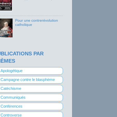
Pour une contrerévolution
catholique
BLICATIONS PAR
HÈMES
Apologétique
Campagne contre le blasphème
Catéchisme
Communiqués
Conférences
Controverse