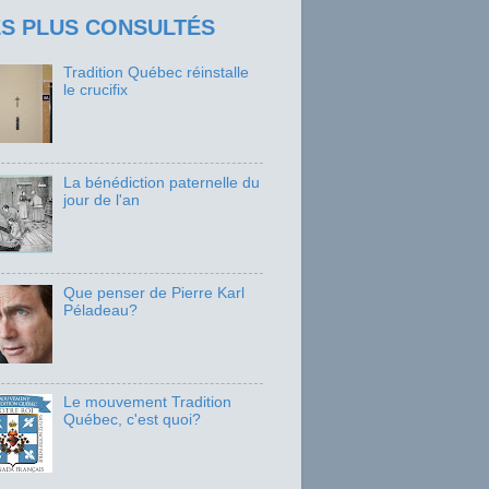
ES PLUS CONSULTÉS
Tradition Québec réinstalle
le crucifix
La bénédiction paternelle du
jour de l'an
Que penser de Pierre Karl
Péladeau?
Le mouvement Tradition
Québec, c'est quoi?