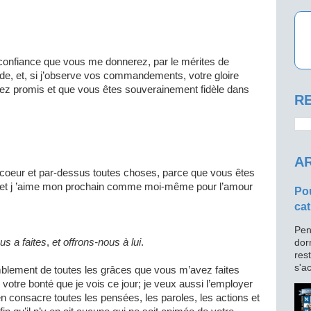
confiance que vous me donnerez, par le mérites de
de, et, si j’observe vos commandements, votre gloire
vez promis et que vous êtes souverainement fidèle dans
RE
AR
coeur et par-dessus toutes choses, parce que vous êtes
e ; et j ’aime mon prochain comme moi-même pour l’amour
Pou
cat
Pen
us a faites
,
et offrons-nous à lui
.
dor
res
s'ac
blement de toutes les grâces que vous m’avez faites
e votre bonté que je vois ce jour; je veux aussi l’employer
n consacre toutes les pensées, les paroles, les actions et