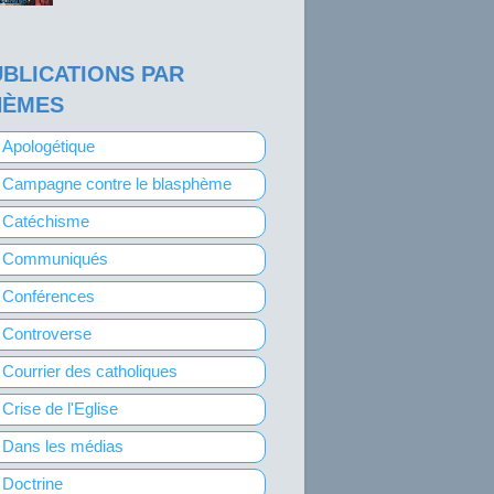
BLICATIONS PAR
HÈMES
Apologétique
Campagne contre le blasphème
Catéchisme
Communiqués
Conférences
Controverse
Courrier des catholiques
Crise de l'Eglise
Dans les médias
Doctrine