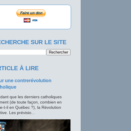
CHERCHE SUR LE SITE
TICLE À LIRE
r une contrerévolution
holique
dant que les derniers catholiques
ment (de toute façon, combien en
te-t-il en Québec ?), la Révolution
tive. Les prévisio...