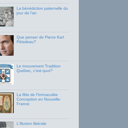
La bénédiction paternelle du
jour de l'an
Que penser de Pierre Karl
Péladeau?
Le mouvement Tradition
Québec, c'est quoi?
La fête de l'Immaculée
Conception en Nouvelle-
France
L'illusion libérale