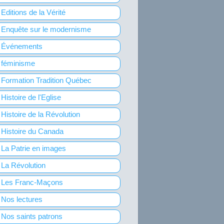
Editions de la Vérité
Enquête sur le modernisme
Événements
féminisme
Formation Tradition Québec
Histoire de l'Eglise
Histoire de la Révolution
Histoire du Canada
La Patrie en images
La Révolution
Les Franc-Maçons
Nos lectures
Nos saints patrons