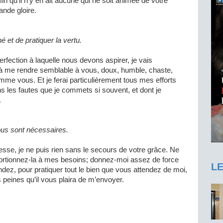
in qu’il n’y en ait aucune qui ne soit animée de votre
ande gloire.
é et de pratiquer la vertu.
rfection à laquelle nous devons aspirer, je vais
i, à me rendre semblable à vous, doux, humble, chaste,
comme vous. Et je ferai particulièrement tous mes efforts
s les fautes que je commets si souvent, et dont je
.
us sont nécessaires.
se, je ne puis rien sans le secours de votre grâce. Ne
ortionnez-la à mes besoins; donnez-moi assez de force
L
ndez, pour pratiquer tout le bien que vous attendez de moi,
s peines qu’il vous plaira de m’envoyer.